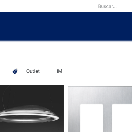
icio
Catálogo
Lámparas Icónicas
Outlet
Contácten
Outlet
IM