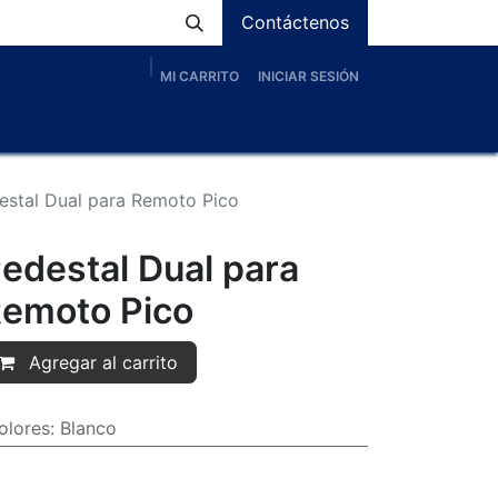
Contáctenos
MI CARRITO
INICIAR SESIÓN
os
Nosotros
Servicios
Proyectos
Blog
estal Dual para Remoto Pico
edestal Dual para
emoto Pico
Agregar al carrito
olores
:
Blanco