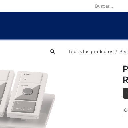
icio
Catálogo
Lámparas Icónicas
Outlet
Contácten
Todos los productos
Ped
P
R
C