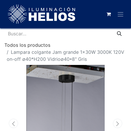
Todos los productos
Lampara colgante Jam grande 1x30W 3000K 120V
on-off ∅40*H200 Vidrio∅40*8" Gris