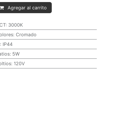
Agregar al carrito
CT
:
3000K
olores
:
Cromado
:
IP44
atios
:
5W
oltios
:
120V