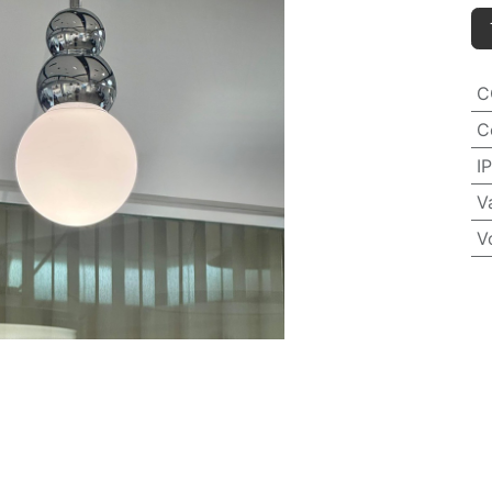
C
C
IP
V
V