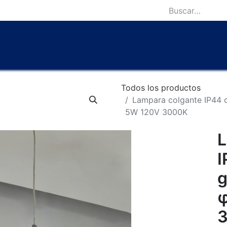
icio
Catálogo
Lámparas Icónicas
Outlet
Contácten
Todos los productos
Lampara colgante IP44 
5W 120V 3000K
L
I
g