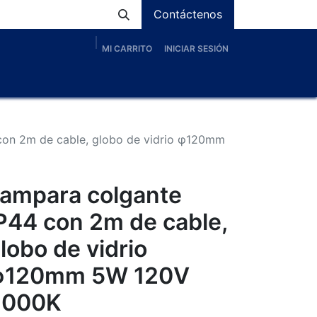
Contáctenos
MI CARRITO
INICIAR SESIÓN
os
Nosotros
Servicios
Proyectos
Blog
con 2m de cable, globo de vidrio φ120mm
ampara colgante
P44 con 2m de cable,
lobo de vidrio
φ120mm 5W 120V
3000K