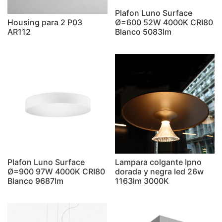
Plafon Luno Surface
Housing para 2 P03
Ø=600 52W 4000K CRI80
AR112
Blanco 5083lm
Plafon Luno Surface
Lampara colgante Ipno
Ø=900 97W 4000K CRI80
dorada y negra led 26w
Blanco 9687lm
1163lm 3000K