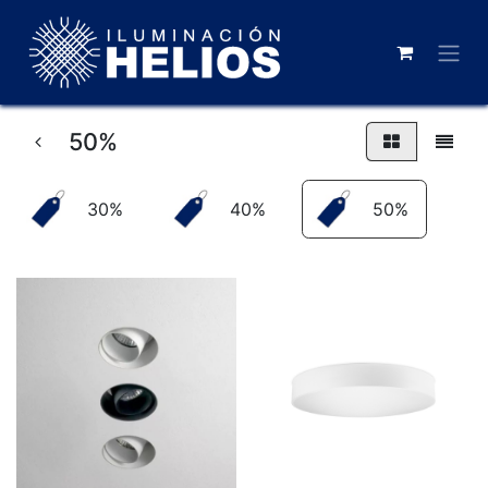
50%
30%
40%
50%