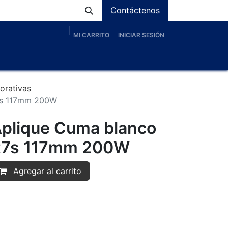
Contáctenos
MI CARRITO
INICIAR SESIÓN
os
Nosotros
Servicios
Proyectos
Blog
orativas
7s 117mm 200W
plique Cuma blanco
R7s 117mm 200W
Agregar al carrito