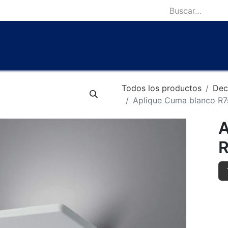
icio
Catálogo
Lámparas Icónicas
Outlet
Contácten
Todos los productos
Dec
Aplique Cuma blanco R
A