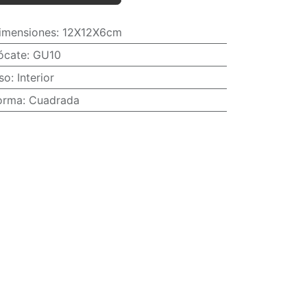
imensiones
:
12X12X6cm
ócate
:
GU10
so
:
Interior
orma
:
Cuadrada