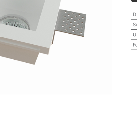
D
S
U
F