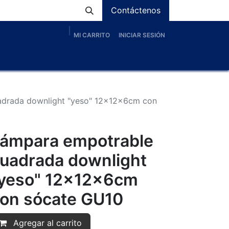
Contáctenos
MI CARRITO
INICIAR SESIÓN
os
Nosotros
Servicios
Proyectos
Blog
adrada downlight "yeso" 12x12x6cm con
ámpara empotrable
uadrada downlight
yeso" 12x12x6cm
on sócate GU10
Agregar al carrito