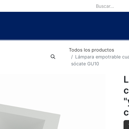
icio
Catálogo
Lámparas Icónicas
Outlet
Contácten
Todos los productos
Lámpara empotrable cu
sócate GU10
L
c
"
c