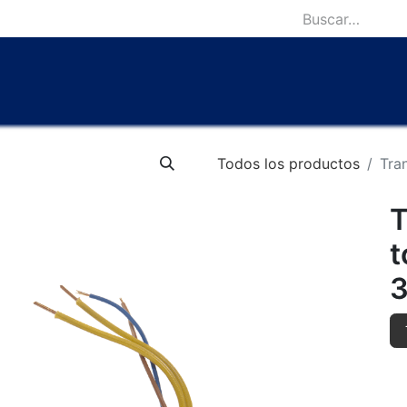
icio
Catálogo
Lámparas Icónicas
Outlet
Contácten
Todos los productos
Tra
T
t