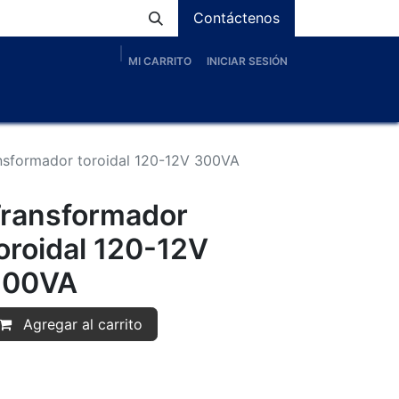
Contáctenos
MI CARRITO
INICIAR SESIÓN
os
Nosotros
Servicios
Proyectos
Blog
nsformador toroidal 120-12V 300VA
ransformador
oroidal 120-12V
300VA
Agregar al carrito