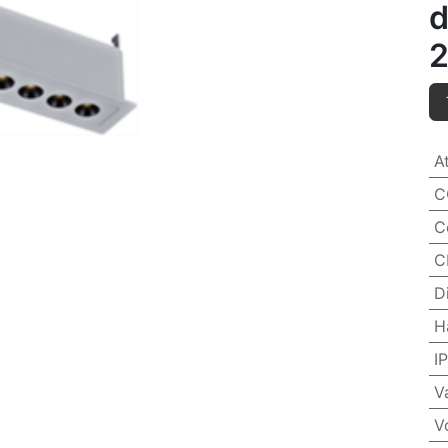
d
A
C
C
C
D
H
IP
V
V