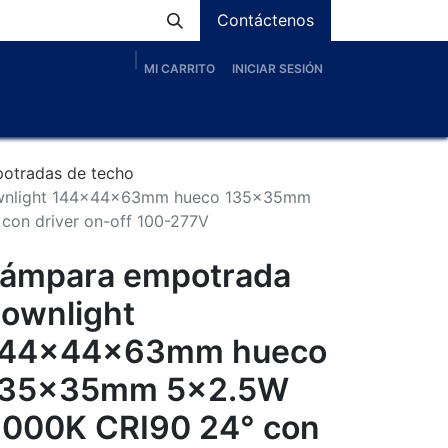
Contáctenos
MI CARRITO
INICIAR SESIÓN
os
Nosotros
Servicios
Proyectos
Blog
otradas de techo
wnlight 144x44x63mm hueco 135x35mm
on driver on-off 100-277V
ámpara empotrada
ownlight
144x44x63mm hueco
135x35mm 5x2.5W
000K CRI90 24° con