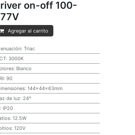
river on-off 100-
277V
Agregar al carrito
tenuación
:
Triac
CT
:
3000K
olores
:
Blanco
RI
:
90
imensiones
:
144x44x63mm
az de luz
:
24°
:
IP20
atios
:
12.5W
oltios
:
120V