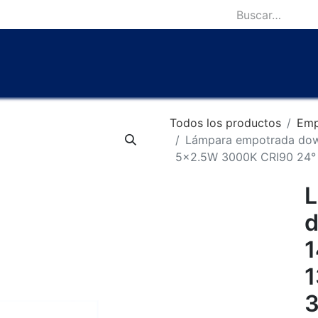
icio
Catálogo
Lámparas Icónicas
Outlet
Contácten
Todos los productos
Emp
Lámpara empotrada do
5x2.5W 3000K CRI90 24° c
L
d
3