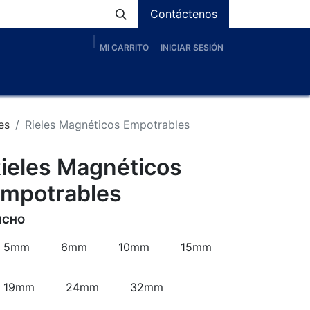
Contáctenos
MI CARRITO
INICIAR SESIÓN
os
Nosotros
Servicios
Proyectos
Blog
es
Rieles Magnéticos Empotrables
ieles Magnéticos
mpotrables
NCHO
5mm
6mm
10mm
15mm
19mm
24mm
32mm