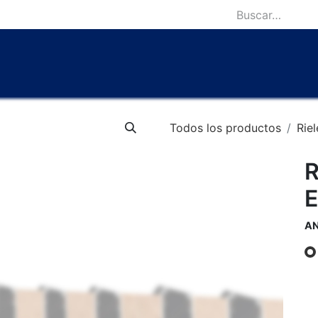
icio
Catálogo
Lámparas Icónicas
Outlet
Contácten
Todos los productos
Riel
R
E
A