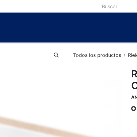
icio
Catálogo
Lámparas Icónicas
Outlet
Contácten
Todos los productos
Riel
R
C
A