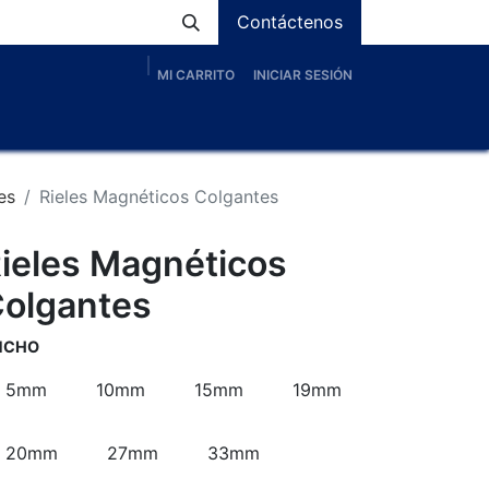
Contáctenos
MI CARRITO
INICIAR SESIÓN
os
Nosotros
Servicios
Proyectos
Blog
es
Rieles Magnéticos Colgantes
ieles Magnéticos
olgantes
NCHO
5mm
10mm
15mm
19mm
20mm
27mm
33mm