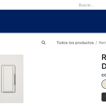
icio
Catálogo
Lámparas Icónicas
Outlet
Contácten
Todos los productos
Rem
R
C