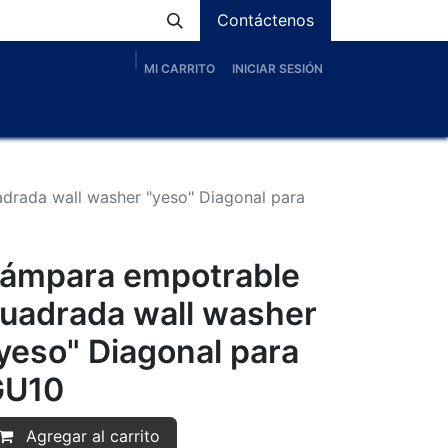
Contáctenos
MI CARRITO
INICIAR SESIÓN
os
Nosotros
Servicios
Proyectos
Blog
drada wall washer "yeso" Diagonal para
ámpara empotrable
uadrada wall washer
yeso" Diagonal para
GU10
Agregar al carrito