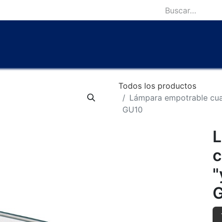
icio
Catálogo
Lámparas Icónicas
Outlet
Contácten
Todos los productos
Lámpara empotrable cua
GU10
L
c
"