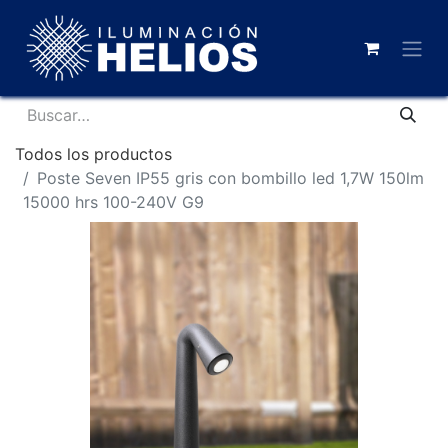
Todos los productos
Poste Seven IP55 gris con bombillo led 1,7W 150lm
15000 hrs 100-240V G9