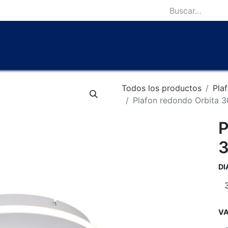
icio
Catálogo
Lámparas Icónicas
Outlet
Contácten
Todos los productos
Pla
Plafon redondo Orbita 3
P
3
D
VA