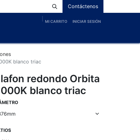
Contáctenos
MI CARRITO
INICIAR SESIÓN
os
Nosotros
Servicios
Proyectos
Blog
fones
000K blanco triac
lafon redondo Orbita
000K blanco triac
IÁMETRO
TIOS