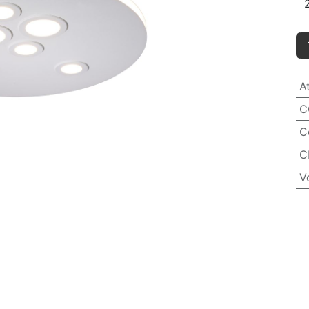
A
C
C
C
V