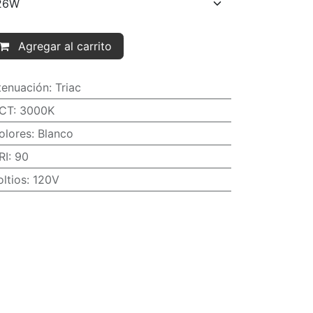
Agregar al carrito
tenuación
:
Triac
CT
:
3000K
olores
:
Blanco
RI
:
90
oltios
:
120V