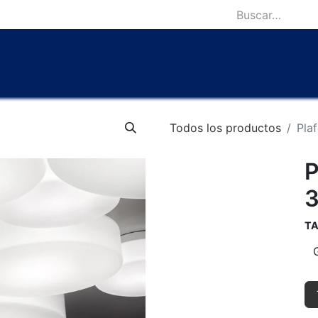
icio
Catálogo
Lámparas Icónicas
Outlet
Contácten
Todos los productos
Pla
P
T