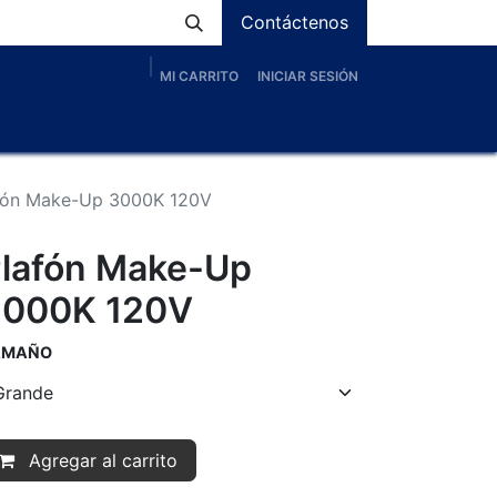
Contáctenos
MI CARRITO
INICIAR SESIÓN
os
Nosotros
Servicios
Proyectos
Blog
fón Make-Up 3000K 120V
lafón Make-Up
3000K 120V
AMAÑO
Agregar al carrito