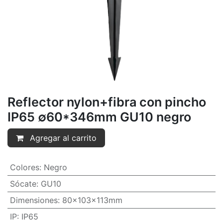
Reflector nylon+fibra con pincho
IP65 ∅60*346mm GU10 negro
Agregar al carrito
Colores
:
Negro
Sócate
:
GU10
Dimensiones
:
80x103x113mm
IP
:
IP65