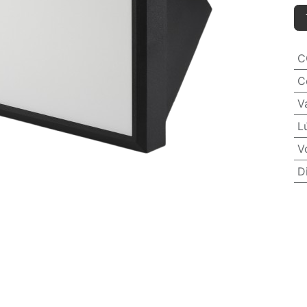
C
C
V
L
V
D