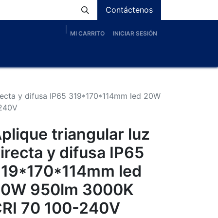
Contáctenos
MI CARRITO
INICIAR SESIÓN
os
Nosotros
Servicios
Proyectos
Blog
directa y difusa IP65 319*170*114mm led 20W
-240V
plique triangular luz
irecta y difusa IP65
19*170*114mm led
20W 950lm 3000K
RI 70 100-240V