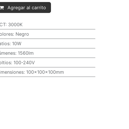
Agregar al carrito
CT
:
3000K
olores
:
Negro
atios
:
10W
úmenes
:
1560lm
oltios
:
100-240V
imensiones
:
100x100x100mm