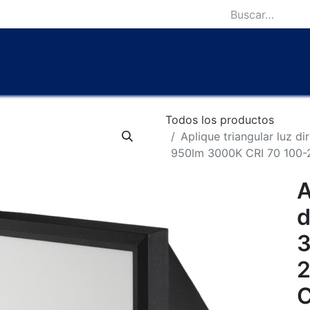
icio
Catálogo
Lámparas Icónicas
Outlet
Contácten
Todos los productos
Aplique triangular luz 
950lm 3000K CRI 70 100
A
d
3
C