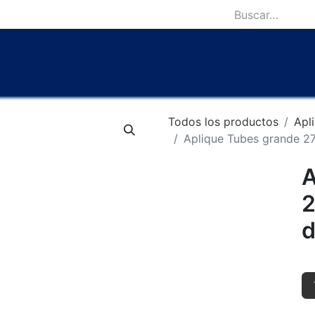
icio
Catálogo
Lámparas Icónicas
Outlet
Contácten
Todos los productos
Apl
Aplique Tubes grande 2
A
2
d