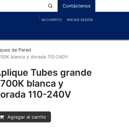
Contáctenos
MI CARRITO
INICIAR SESIÓN
os
Nosotros
Servicios
Proyectos
Blog
iques de Pared
700K blanca y dorada 110-240V
plique Tubes grande
700K blanca y
orada 110-240V
Agregar al carrito