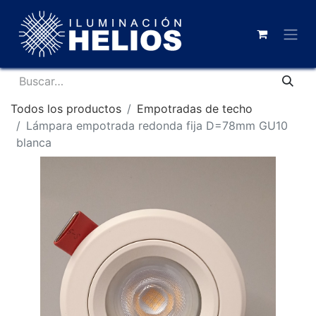
Todos los productos
Empotradas de techo
Lámpara empotrada redonda fija D=78mm GU10
blanca