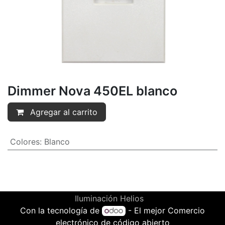
Dimmer Nova 450EL blanco
Agregar al carrito
Colores
:
Blanco
Iluminación Helios
Con la tecnología de
- El mejor
Comercio
electrónico de código abierto