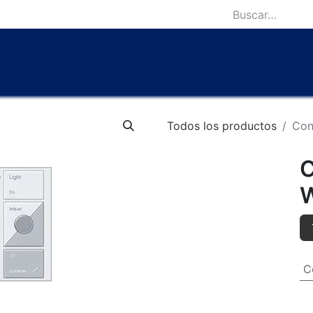
icio
Catálogo
Lámparas Icónicas
Outlet
Contácten
Todos los productos
Con
C
W
C