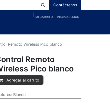
Contáctenos
MI CARRITO
INICIAR SESIÓN
os
Nosotros
Servicios
Proyectos
Blog
trol Remoto Wireless Pico blanco
ontrol Remoto
ireless Pico blanco
Agregar al carrito
olores
:
Blanco