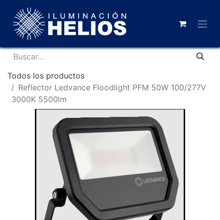
Todos los productos
Reflector Ledvance Floodlight PFM 50W 100/277V
3000K 5500lm