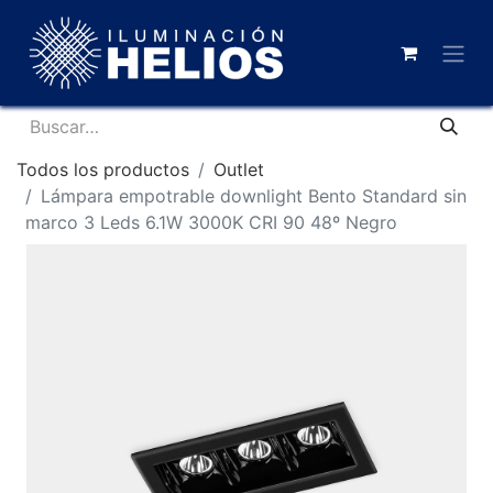
Todos los productos
Outlet
Lámpara empotrable downlight Bento Standard sin
marco 3 Leds 6.1W 3000K CRI 90 48º Negro