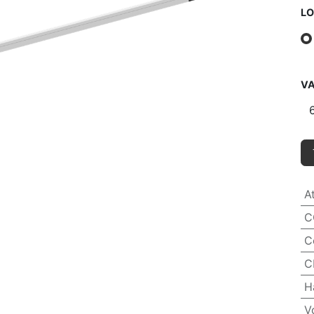
LO
VA
A
C
C
C
H
V