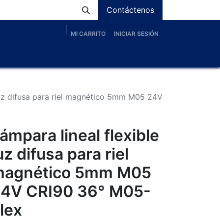
Contáctenos
MI CARRITO
INICIAR SESIÓN
os
Nosotros
Servicios
Proyectos
Blog
 luz difusa para riel magnético 5mm M05 24V
ámpara lineal flexible
uz difusa para riel
magnético 5mm M05
4V CRI90 36° M05-
lex