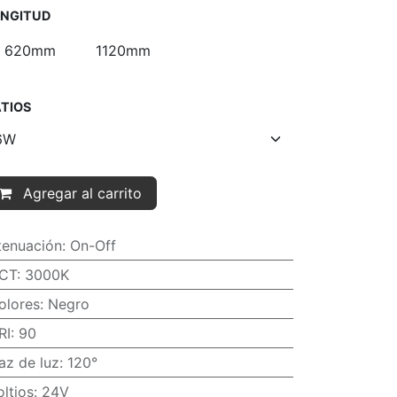
NGITUD
620mm
1120mm
TIOS
Agregar al carrito
tenuación
:
On-Off
CT
:
3000K
olores
:
Negro
RI
:
90
az de luz
:
120°
oltios
:
24V