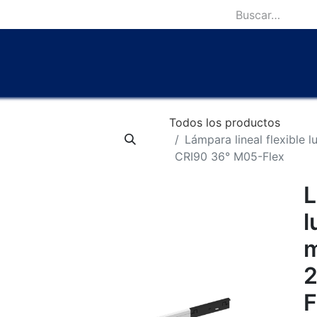
icio
Catálogo
Lámparas Icónicas
Outlet
Contácten
Todos los productos
Lámpara lineal flexible
CRI90 36° M05-Flex
L
l
2
F