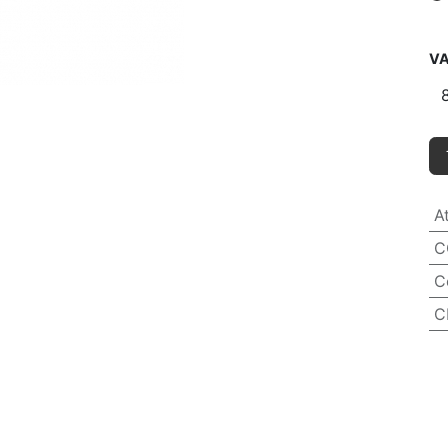
VA
A
C
C
C