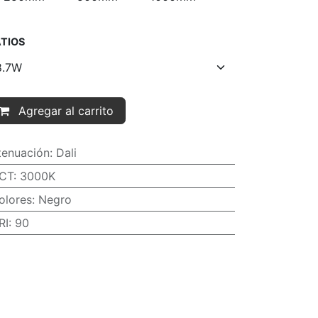
TIOS
Agregar al carrito
tenuación
:
Dali
CT
:
3000K
olores
:
Negro
RI
:
90