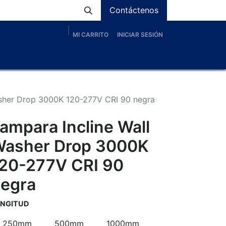
Contáctenos
MI CARRITO
INICIAR SESIÓN
os
Nosotros
Servicios
Proyectos
Blog
asher Drop 3000K 120-277V CRI 90 negra
ampara Incline Wall
asher Drop 3000K
20-277V CRI 90
egra
NGITUD
250mm
500mm
1000mm