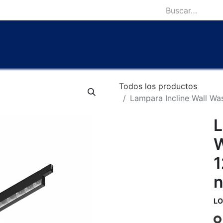
icio
Catálogo
Lámparas Icónicas
Outlet
Contácten
Todos los productos
Lampara Incline Wall W
L
W
1
n
LO