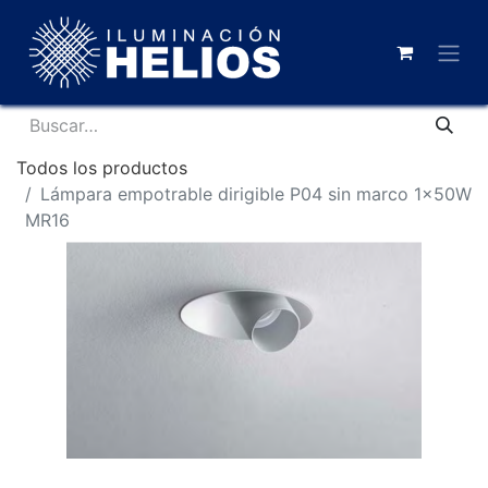
Todos los productos
Lámpara empotrable dirigible P04 sin marco 1x50W
MR16