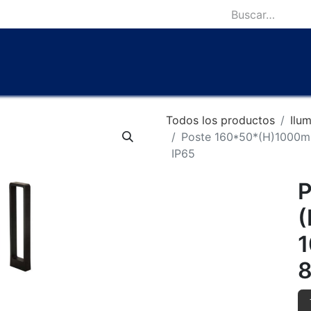
icio
Catálogo
Lámparas Icónicas
Outlet
Contácten
Todos los productos
Ilu
Poste 160*50*(H)1000m
IP65
P
(
8