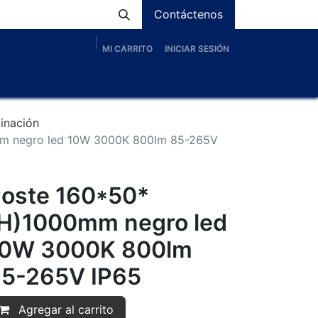
Contáctenos
MI CARRITO
INICIAR SESIÓN
os
Nosotros
Servicios
Proyectos
Blog
minación
m negro led 10W 3000K 800lm 85-265V
oste 160*50*
H)1000mm negro led
10W 3000K 800lm
5-265V IP65
Agregar al carrito