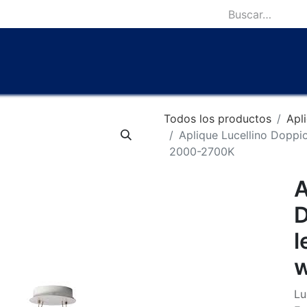
icio
Catálogo
Lámparas Icónicas
Outlet
Contácten
Todos los productos
Apl
Aplique Lucellino Dopp
2000-2700K
A
D
l
Lu