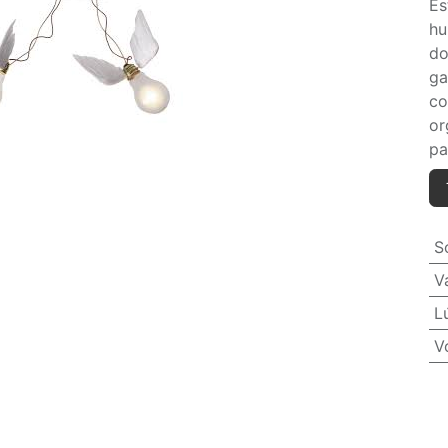
Es
hu
do
ga
co
or
pa
S
V
L
V