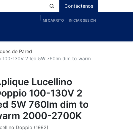
Contáctenos
MI CARRITO
INICIAR SESIÓN
os
Nosotros
Servicios
Proyectos
Blog
iques de Pared
io 100-130V 2 led 5W 760lm dim to warm
plique Lucellino
oppio 100-130V 2
ed 5W 760lm dim to
warm 2000-2700K
cellino Doppio (1992)