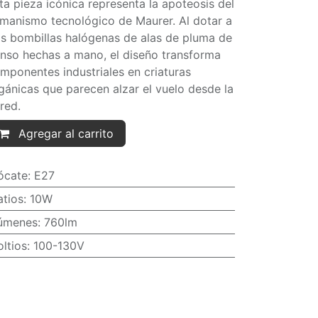
ta pieza icónica representa la apoteosis del
manismo tecnológico de Maurer. Al dotar a
s bombillas halógenas de alas de pluma de
nso hechas a mano, el diseño transforma
mponentes industriales en criaturas
gánicas que parecen alzar el vuelo desde la
red.
Agregar al carrito
ócate
:
E27
atios
:
10W
úmenes
:
760lm
oltios
:
100-130V