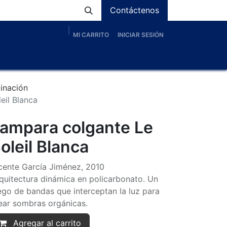
Contáctenos
MI CARRITO
INICIAR SESIÓN
os
Nosotros
Servicios
Proyectos
Blog
minación
eil Blanca
ampara colgante Le
oleil Blanca
cente García Jiménez, 2010
quitectura dinámica en policarbonato. Un
ego de bandas que interceptan la luz para
ear sombras orgánicas.
Agregar al carrito