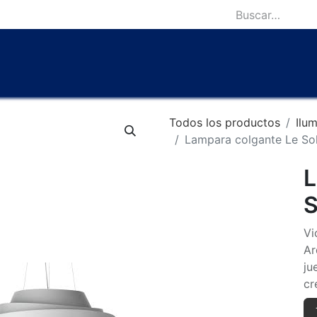
icio
Catálogo
Lámparas Icónicas
Outlet
Contácten
Todos los productos
Ilu
Lampara colgante Le Sol
L
S
Vi
Ar
ju
cr