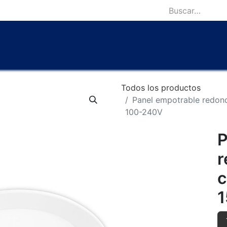
icio
Catálogo
Lámparas Icónicas
Outlet
Contácten
Todos los productos
Panel empotrable redo
100-240V
P
r
c
1