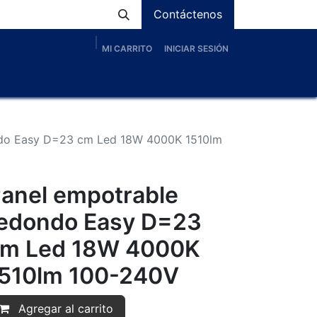
Contáctenos
MI CARRITO
INICIAR SESIÓN
os
Nosotros
Servicios
Proyectos
Blog
ndo Easy D=23 cm Led 18W 4000K 1510lm
anel empotrable
edondo Easy D=23
m Led 18W 4000K
510lm 100-240V
Agregar al carrito