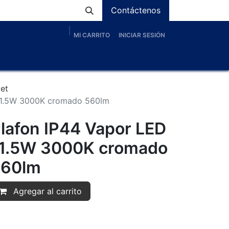
Contáctenos
MI CARRITO
INICIAR SESIÓN
os
Nosotros
Servicios
Proyectos
Blog
let
 11.5W 3000K cromado 560lm
lafon IP44 Vapor LED
1.5W 3000K cromado
560lm
Agregar al carrito