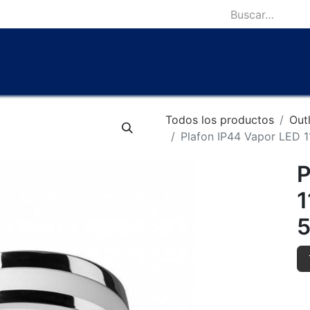
icio
Catálogo
Lámparas Icónicas
Outlet
Contácten
Todos los productos
Out
Plafon IP44 Vapor LED
P
1