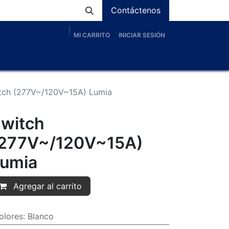
Contáctenos
MI CARRITO
INICIAR SESIÓN
os
Nosotros
Servicios
Proyectos
Blog
tch (277V~/120V~15A) Lumia
witch
277V~/120V~15A)
umia
Agregar al carrito
olores
:
Blanco