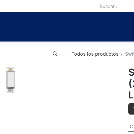
icio
Catálogo
Lámparas Icónicas
Outlet
Contácten
Todos los productos
Swi
S
(
L
C