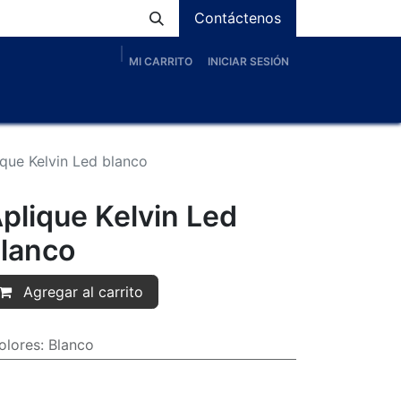
Contáctenos
MI CARRITO
INICIAR SESIÓN
os
Nosotros
Servicios
Proyectos
Blog
ique Kelvin Led blanco
plique Kelvin Led
lanco
Agregar al carrito
olores
:
Blanco