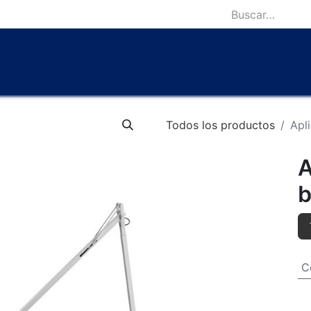
icio
Catálogo
Lámparas Icónicas
Outlet
Contácten
Todos los productos
Apl
A
b
C