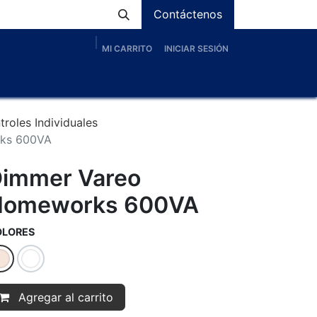
Contáctenos
MI CARRITO
INICIAR SESIÓN
os
Nosotros
Servicios
Proyectos
Blog
troles Individuales
ks 600VA
immer Vareo
Homeworks 600VA
OLORES
Agregar al carrito