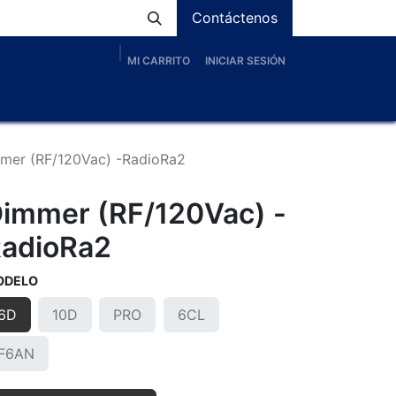
Contáctenos
MI CARRITO
INICIAR SESIÓN
os
Nosotros
Servicios
Proyectos
Blog
mer (RF/120Vac) -RadioRa2
immer (RF/120Vac) -
adioRa2
ODELO
6D
10D
PRO
6CL
F6AN