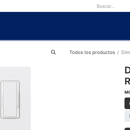
icio
Catálogo
Lámparas Icónicas
Outlet
Contácten
Todos los productos
Dim
D
R
M