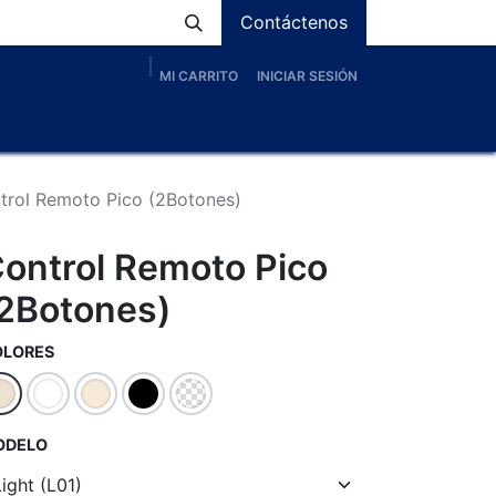
Contáctenos
MI CARRITO
INICIAR SESIÓN
os
Nosotros
Servicios
Proyectos
Blog
trol Remoto Pico (2Botones)
ontrol Remoto Pico
2Botones)
OLORES
ODELO