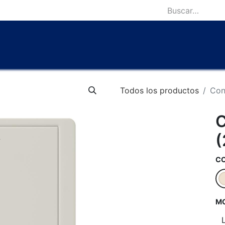
icio
Catálogo
Lámparas Icónicas
Outlet
Contácten
Todos los productos
Con
C
(
C
M