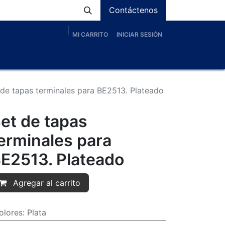
Contáctenos
MI CARRITO
INICIAR SESIÓN
os
Nosotros
Servicios
Proyectos
Blog
 de tapas terminales para BE2513. Plateado
et de tapas
erminales para
E2513. Plateado
Agregar al carrito
olores
:
Plata