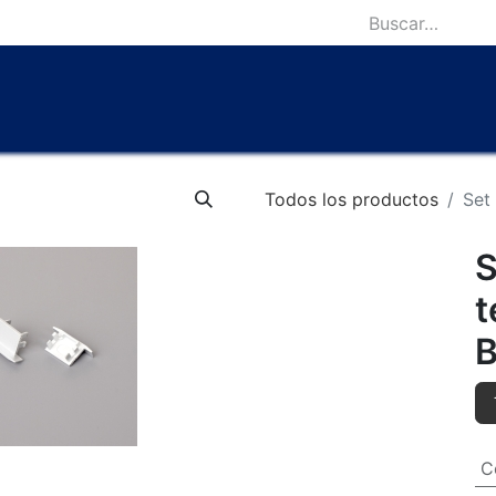
icio
Catálogo
Lámparas Icónicas
Outlet
Contácten
Todos los productos
Set
S
t
B
C