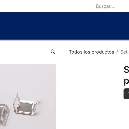
icio
Catálogo
Lámparas Icónicas
Outlet
Contácten
Todos los productos
Set 
S
p