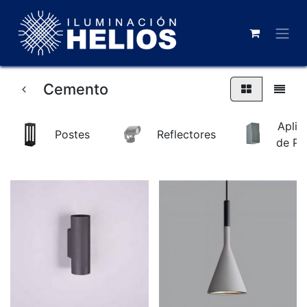
Cemento
Apliq
Postes
Reflectores
de Pa