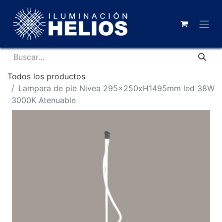
Todos los productos
Lampara de pie Nivea 295x250xH1495mm led 38W
3000K Atenuable