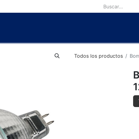
icio
Catálogo
Lámparas Icónicas
Outlet
Contácten
Todos los productos
Bom
B
1