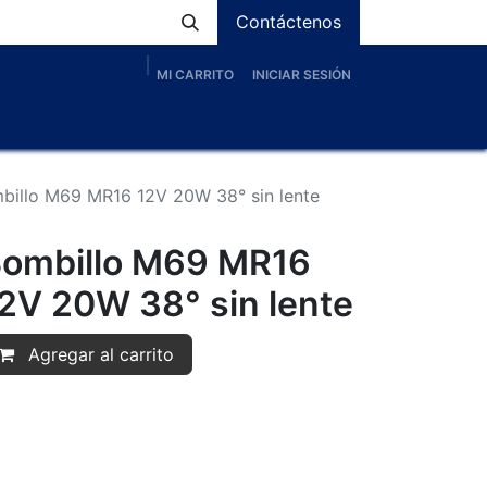
Contáctenos
MI CARRITO
INICIAR SESIÓN
os
Nosotros
Servicios
Proyectos
Blog
billo M69 MR16 12V 20W 38° sin lente
ombillo M69 MR16
2V 20W 38° sin lente
Agregar al carrito