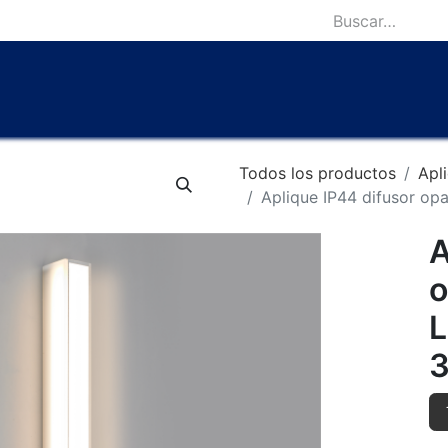
icio
Catálogo
Lámparas Icónicas
Outlet
Contácten
Todos los productos
Apl
Aplique IP44 difusor o
A
o