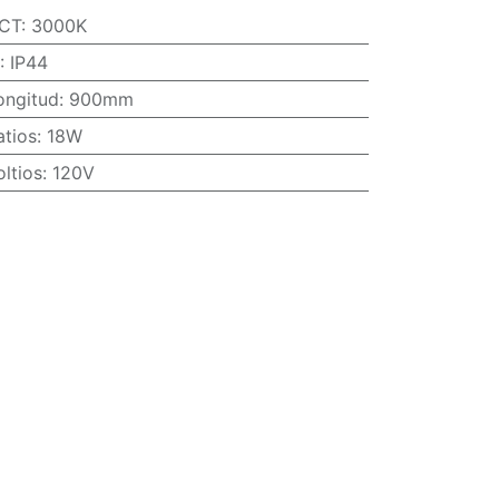
CT
:
3000K
:
IP44
ongitud
:
900mm
atios
:
18W
oltios
:
120V