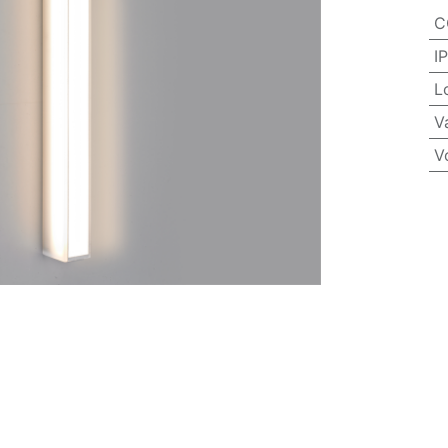
C
IP
L
V
V