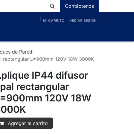
Contáctenos
MI CARRITO
INICIAR SESIÓN
os
Nosotros
Servicios
Proyectos
Blog
iques de Pared
pal rectangular L=900mm 120V 18W 3000K
plique IP44 difusor
pal rectangular
L=900mm 120V 18W
3000K
Agregar al carrito