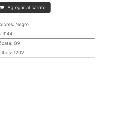
Agregar al carrito
olores
:
Negro
:
IP44
ócate
:
G9
oltios
:
120V