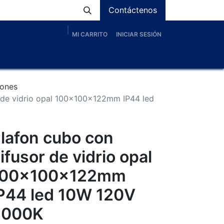
Contáctenos
MI CARRITO
INICIAR SESIÓN
os
Nosotros
Servicios
Proyectos
Blog
fones
 de vidrio opal 100x100x122mm IP44 led
lafon cubo con
ifusor de vidrio opal
100x100x122mm
P44 led 10W 120V
3000K