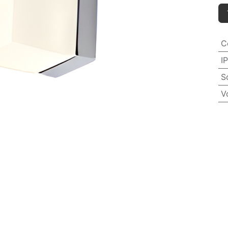
C
IP
S
V