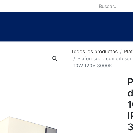
icio
Catálogo
Lámparas Icónicas
Outlet
Contácten
Todos los productos
Pla
Plafon cubo con difusor
10W 120V 3000K
P
d
I