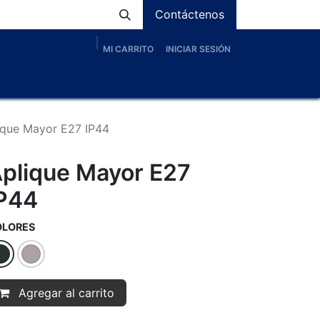
Contáctenos
MI CARRITO
INICIAR SESIÓN
os
Nosotros
Servicios
Proyectos
Blog
ique Mayor E27 IP44
plique Mayor E27
P44
OLORES
Agregar al carrito