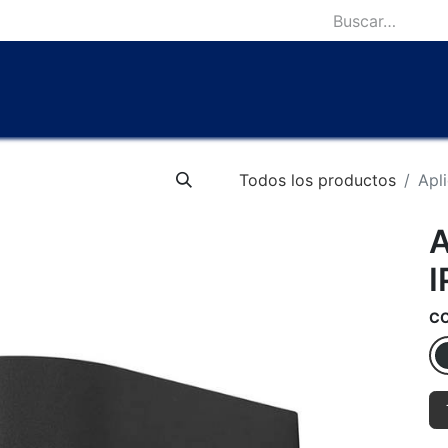
icio
Catálogo
Lámparas Icónicas
Outlet
Contácten
Todos los productos
Apl
A
I
C