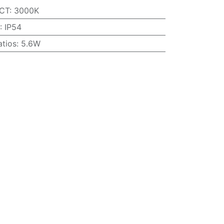
CT
:
3000K
:
IP54
atios
:
5.6W