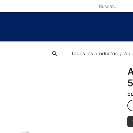
icio
Catálogo
Lámparas Icónicas
Outlet
Contácten
Todos los productos
Apl
A
5
C