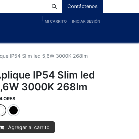
Contáctenos
MI CARRITO
INICIAR SESIÓN
os
Nosotros
Servicios
Proyectos
Blog
ique IP54 Slim led 5,6W 3000K 268lm
plique IP54 Slim led
,6W 3000K 268lm
OLORES
Agregar al carrito