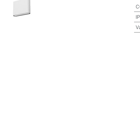
C
IP
V