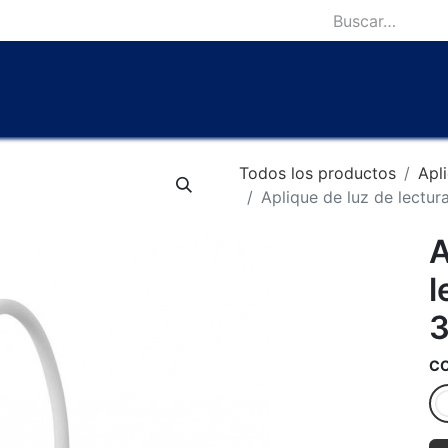
icio
Catálogo
Lámparas Icónicas
Outlet
Contácten
Todos los productos
Apl
Aplique de luz de lectu
A
l
3
C