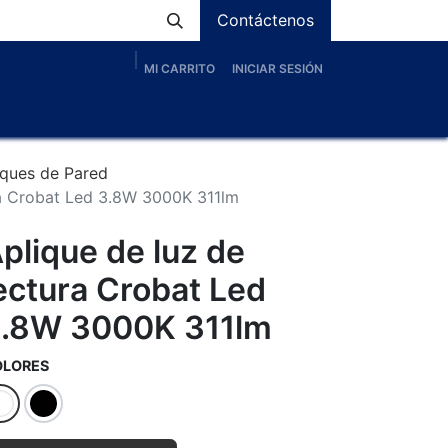
Contáctenos
MI CARRITO
INICIAR SESIÓN
os
Nosotros
Servicios
Proyectos
Blog
iques de Pared
ra Crobat Led 3.8W 3000K 311lm
plique de luz de
ectura Crobat Led
.8W 3000K 311lm
OLORES