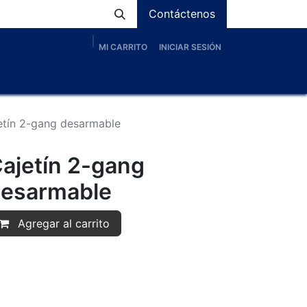
Contáctenos
MI CARRITO
INICIAR SESIÓN
os
Nosotros
Servicios
Proyectos
Blog
etín 2-gang desarmable
ajetín 2-gang
esarmable
Agregar al carrito