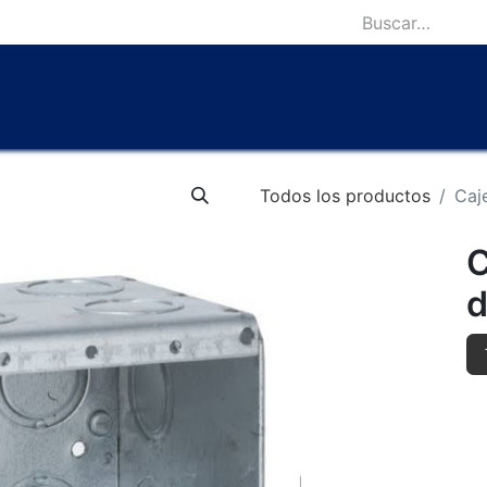
icio
Catálogo
Lámparas Icónicas
Outlet
Contácten
Todos los productos
Caj
C
d